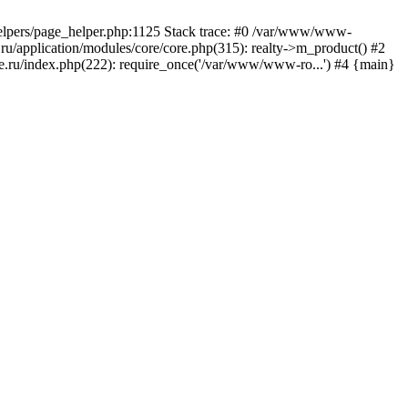
/helpers/page_helper.php:1125 Stack trace: #0 /var/www/www-
ru/application/modules/core/core.php(315): realty->m_product() #2
.ru/index.php(222): require_once('/var/www/www-ro...') #4 {main}