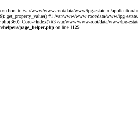
y() on bool in /var/www/www-root/data/www/ipg-estate.ru/application
659): get_property_value() #1 /var/www/www-root/data/www/ipg-estate.
.php(360): Core->index() #3 /var/www/www-root/data/www/ipg-estate
n/helpers/page_helper.php
on line
1125