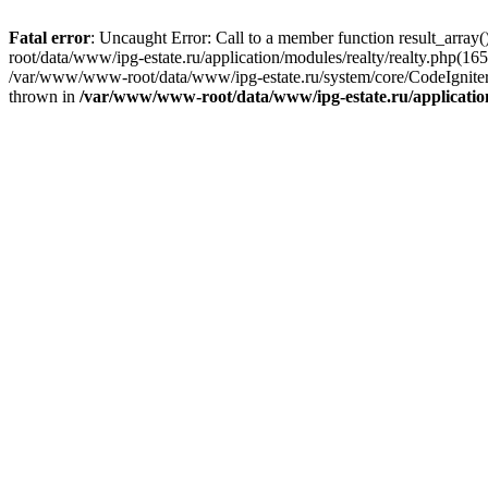
Fatal error
: Uncaught Error: Call to a member function result_arra
root/data/www/ipg-estate.ru/application/modules/realty/realty.php(1
/var/www/www-root/data/www/ipg-estate.ru/system/core/CodeIgniter
thrown in
/var/www/www-root/data/www/ipg-estate.ru/applicatio