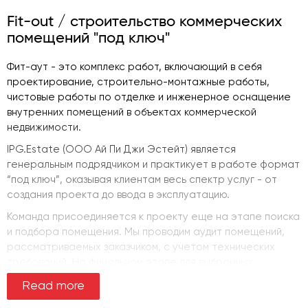
Fit-out / строительство коммерческих
помещений "под ключ"
Фит-аут - это комплекс работ, включающий в себя
проектирование, строительно-монтажные работы,
чистовые работы по отделке и инженерное оснащение
внутренних помещений в объектах коммерческой
недвижимости.
IPG.Estate (ООО Ай Пи Джи Эстейт) является
генеральным подрядчиком и практикует в работе формат
“под ключ”, оказывая клиентам весь спектр услуг - от
создания проекта до ввода в эксплуатацию.
Команда присоединяется к проекту еще на этапе поиска
и подбора помещения. Мы проводим аудит помещений,
рассматриваемых заказчиком, с учетом технических
требований. На финальном этапе для выбранных
помещений создаем тестовую планировку, таким
Read more
образом мы помогаем заказчику определиться с
финальным выбором.