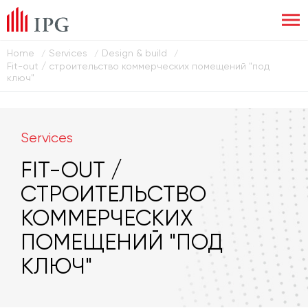
Home
Services
Design & build
/
/
/
Fit-out / строительство коммерческих помещений "под
ключ"
Services
FIT-OUT /
СТРОИТЕЛЬСТВО
КОММЕРЧЕСКИХ
ПОМЕЩЕНИЙ "ПОД
КЛЮЧ"