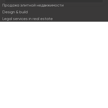
Продажа элитной недвижимости
Design & build
Legal services in real estate
Real estate
Office property
Industrial property
Land plots
Retail spaces
About us
History
Recommendations
News
Clients
Leadership
Career