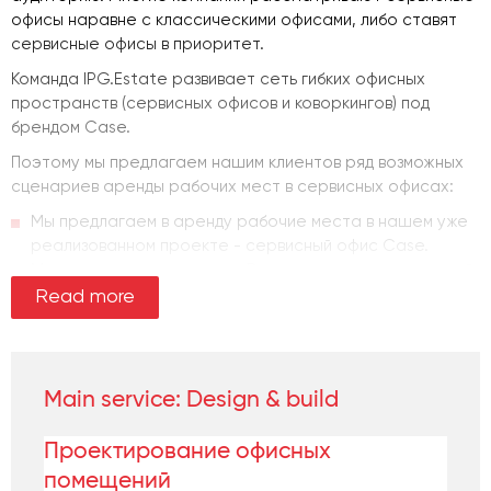
офисы наравне с классическими офисами, либо ставят
сервисные офисы в приоритет.
Команда IPG.Estate развивает сеть гибких офисных
пространств (сервисных офисов и коворкингов) под
брендом Case.
Поэтому мы предлагаем нашим клиентов ряд возможных
сценариев аренды рабочих мест в сервисных офисах:
Мы предлагаем в аренду рабочие места в нашем уже
реализованном проекте - сервисный офис Case.
Мы можем реализовать по Вашему запросу сервисный
офис в формате build-to-suit, начиная с этапа
Read more
подбора помещения, исходя из Ваших требований к
локации, техническим характеристикам и другим
параметрам.
Мы берем на себя поиск и аренду проектирование,
Main service:
Design & build
строительство, комплектацию и управление сервисным
офисом, реализованным по вашим требованиям.
Проектирование офисных
помещений
Также мы можем оказывать сервисные услуги в рамках