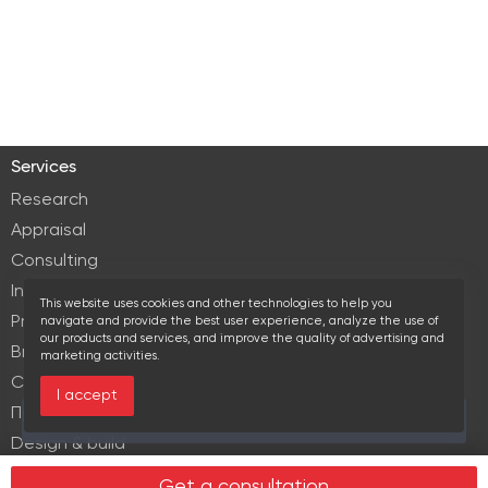
Services
Research
Appraisal
Consulting
Investment services
This website uses cookies and other technologies to help you
Property Management
navigate and provide the best user experience, analyze the use of
our products and services, and improve the quality of advertising and
Brokerage
marketing activities.
Commercial lease
I accept
Продажа элитной недвижимости
This area is currently viewed by 2 users
Design & build
Legal services in real estate
Get a consultation