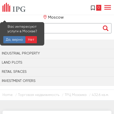
0
Moscow
Вас интересуют
услуги в Москве?
Да, верно
Нет
OFFICE PROPERTY
INDUSTRIAL PROPERTY
LAND PLOTS
RETAIL SPACES
INVESTMENT OFFERS
Home
Торговая недвижимость
ТРЦ Мозаика
432.6 кв.м.
/
/
/