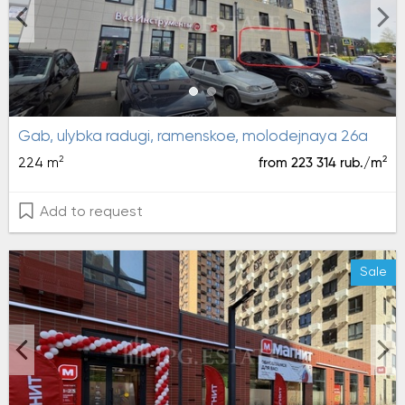
gab, ulybka radugi, ramenskoe, molodejnaya 26a
2
2
224 m
from 223 314 rub./m
Add to request
Sale