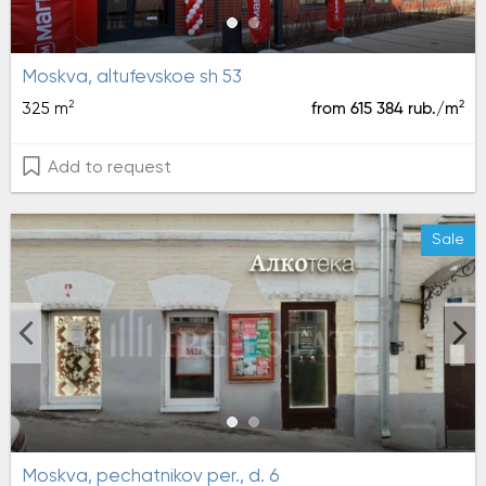
moskva, altufevskoe sh 53
2
2
325 m
from 615 384 rub./m
Add to request
Sale
moskva, pechatnikov per., d. 6