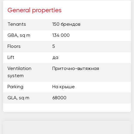
General properties
Tenants
150 брендов
GBA, sq m
134 000
Floors
5
Lift
да
Ventilation
Приточно-вытяжная
system
Parking
На крыше
GLA, sq m
68000