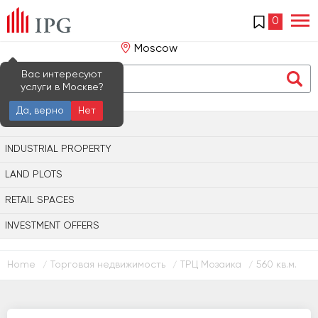
0
Moscow
Вас интересуют
услуги в Москве?
Да, верно
Нет
OFFICE PROPERTY
INDUSTRIAL PROPERTY
LAND PLOTS
RETAIL SPACES
INVESTMENT OFFERS
Home
Торговая недвижимость
ТРЦ Мозаика
560 кв.м.
/
/
/