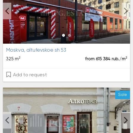
moskva, altufevskoe sh 53
2
2
325 m
from 615 384 rub./m
Add to request
Sale