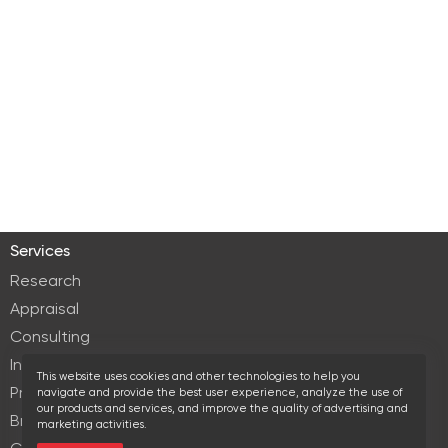
Services
Research
Appraisal
Consulting
Investment services
This website uses cookies and other technologies to help you
Property Management
navigate and provide the best user experience, analyze the use of
our products and services, and improve the quality of advertising and
Brokerage
marketing activities.