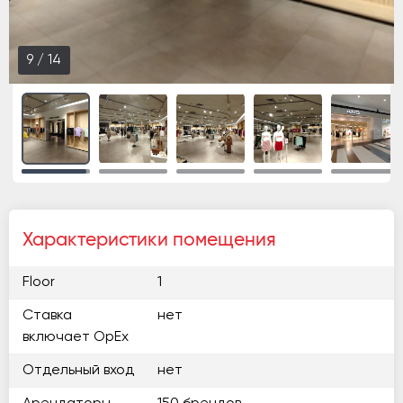
9
/
14
Характеристики помещения
Floor
1
Ставка
нет
включает OpEx
Отдельный вход
нет