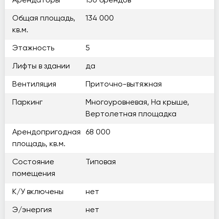
Арендаторы
150 брендов
Общая площадь,
134 000
кв.м.
Этажность
5
Лифты в здании
да
Вентиляция
Приточно-вытяжная
Паркинг
Многоуровневая, На крыше,
Вертолетная площадка
Арендопригодная
68 000
площадь, кв.м.
Состояние
Типовая
помещения
К/У включены
нет
Э/энергия
нет