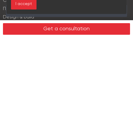
Commercial lease
I accept
Продажа элитной недвижимости
This area is currently viewed by 4 users
Design & build
Legal services in real estate
Get a consultation
Real estate
Office property
Industrial property
Land plots
Retail spaces
About us
History
Recommendations
News
Clients
Leadership