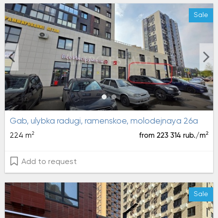
Sale
gab, ulybka radugi, ramenskoe, molodejnaya 26a
2
2
224 m
from 223 314 rub./m
Add to request
Sale