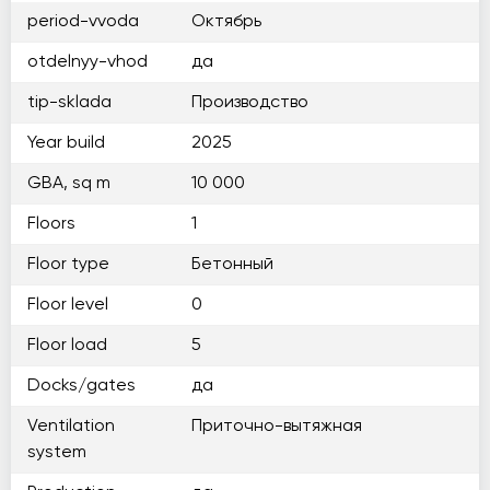
period-vvoda
Октябрь
otdelnyy-vhod
да
tip-sklada
Производство
Year build
2025
GBA, sq m
10 000
Floors
1
Floor type
Бетонный
Floor level
0
Floor load
5
Docks/gates
да
Ventilation
Приточно-вытяжная
system