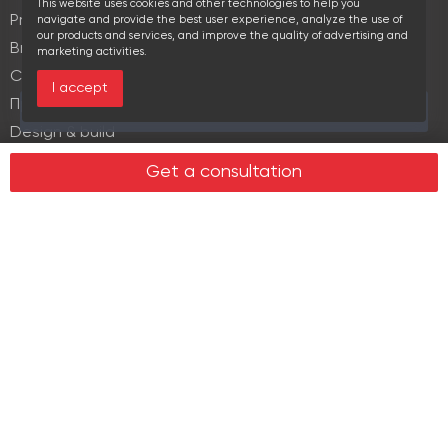
This website uses cookies and other technologies to help you
Property Management
navigate and provide the best user experience, analyze the use of
our products and services, and improve the quality of advertising and
Brokerage
marketing activities.
Commercial lease
I accept
Продажа элитной недвижимости
This area is currently viewed by 2 users
Design & build
Legal services in real estate
Get a consultation
Real estate
Office property
Industrial property
Land plots
Retail spaces
About us
History
Recommendations
News