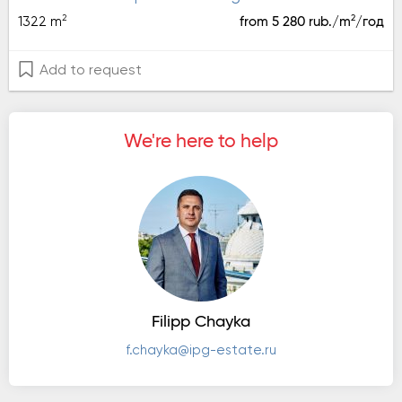
2
2
1322 m
from 5 280 rub./m
/год
Add to request
We're here to help
Filipp Chayka
f.chayka@ipg-estate.ru