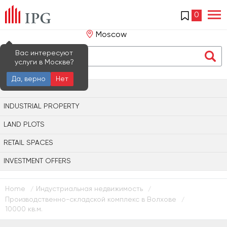
0
Moscow
Вас интересуют
услуги в Москве?
Да, верно
Нет
OFFICE PROPERTY
INDUSTRIAL PROPERTY
LAND PLOTS
RETAIL SPACES
INVESTMENT OFFERS
Home
Индустриальная недвижимость
/
/
Производственно-складской комплекс в Волхове
/
10000 кв.м.