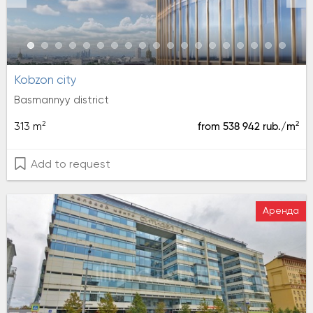
kobzon city
Basmannyy district
2
2
313 m
from 538 942 rub./m
Add to request
Аренда