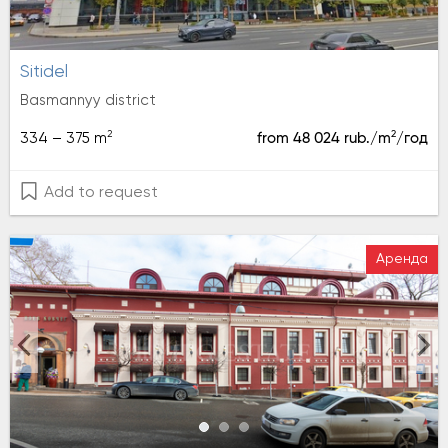
sitidel
Basmannyy district
2
2
334 – 375 m
from 48 024 rub./m
/год
Add to request
Аренда