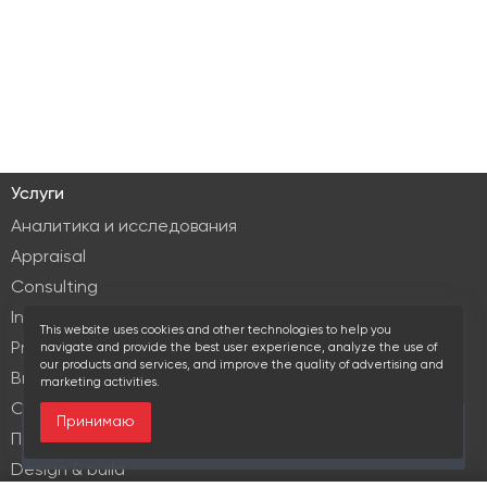
Услуги
Аналитика и исследования
Appraisal
Consulting
Investment services
This website uses cookies and other technologies to help you
Property Management
navigate and provide the best user experience, analyze the use of
our products and services, and improve the quality of advertising and
Brokerage
marketing activities.
Commercial lease
Принимаю
За последние 30 дней этот объект просматривали
Продажа элитной недвижимости
20 times
Design & build