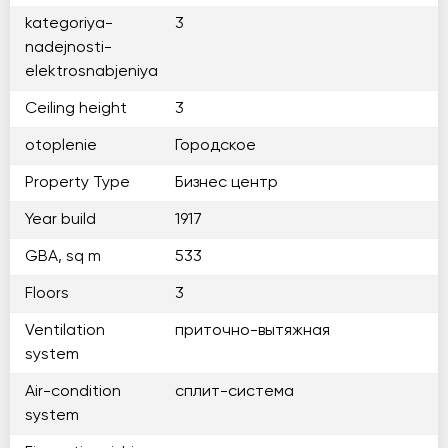
kategoriya-
3
nadejnosti-
elektrosnabjeniya
Ceiling height
3
otoplenie
Городское
Property Type
Бизнес центр
Year build
1917
GBA, sq m
533
Floors
3
Ventilation
приточно-вытяжная
system
Air-condition
сплит-система
system