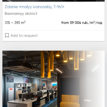
zdanie «malyy ivanovskiy, 7-9s1»
Basmannyy district
2
2
315 – 393 m
from 59 004 rub./m
/год
Add to request