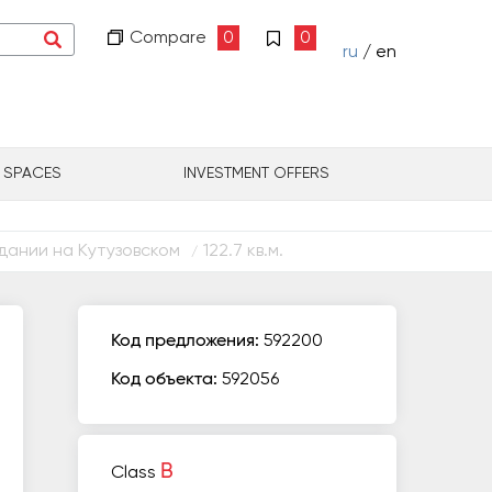
Compare
0
0
ru
/ en
L SPACES
INVESTMENT OFFERS
дании на Кутузовском
122.7 кв.м.
/
Код предложения:
592200
Код объекта:
592056
B
Class