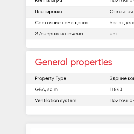
Вентиляция
Приточно
Планировка
Открытая
Состояние помещения
Без отдел
Э/энергия включена
нет
General properties
Property Type
Здание ко
GBA, sq m
11 843
Ventilation system
Приточно