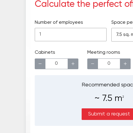
Calculate the perfect o
Number of employees
Space pe
7.5 sq. 
Cabinets
Meeting rooms
−
+
−
+
Recommended spa
~
7.5
m
2
Submit a request