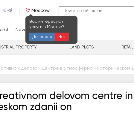
Moscow
Вас интересуют
услуги в Москве?
arch
News
Contacts
Да, верно
Нет
USTRIAL PROPERTY
LAND PLOTS
RETAI
еативном деловом центре в атмосферном историческом з
n kreativnom delovom centre in
eskom zdanii on