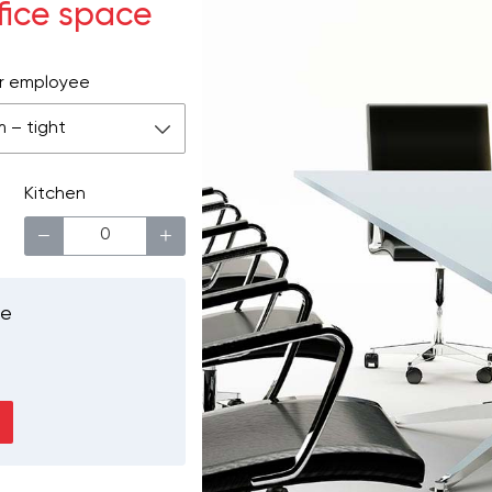
ffice space
r employee
m – tight
Kitchen
−
+
ce