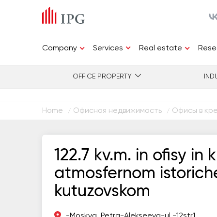
Services
Company
Real estate
Rese
OFFICE PROPERTY
IND
Home
Офисная недвижимость
Офисы в кр
/
/
122.7 kv.m. in ofisy i
atmosfernom istorich
kutuzovskom
-Moskva, Petra-Alekseeva-ul,-12str1