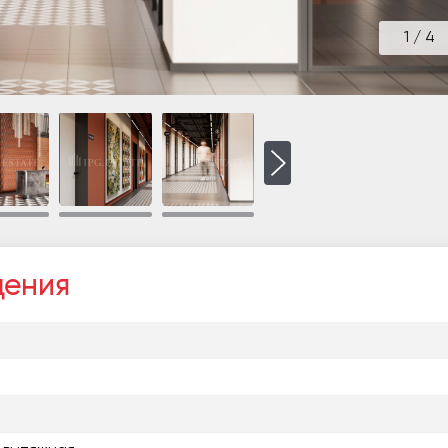
1
/
4
щения