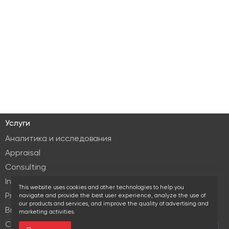
Услуги
Аналитика и исследования
Appraisal
Consulting
Investment services
This website uses cookies and other technologies to help you
Property Management
navigate and provide the best user experience, analyze the use of
our products and services, and improve the quality of advertising and
Brokerage
marketing activities.
Commercial lease