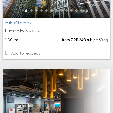
mfk «fili grad»
Filevskiy Park district
2
2
1100 m
from 7 911 240 rub./m
/год
Add to request