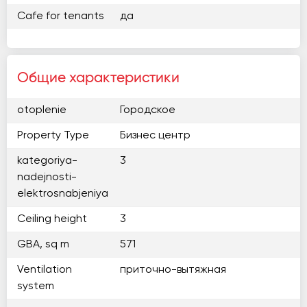
Cafe for tenants
да
Общие характеристики
otoplenie
Городское
Property Type
Бизнес центр
kategoriya-
3
nadejnosti-
elektrosnabjeniya
Ceiling height
3
GBA, sq m
571
Ventilation
приточно-вытяжная
system