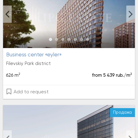
Business center «eyler»
Filevskiy Park district
2
2
626 m
from 5 439 rub./m
Add to request
Продажа