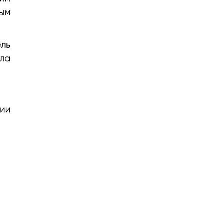
ым
ль
ела
ии