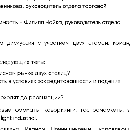
евникова, руководитель отдела торговой
Филипп Чайка, руководитель отдела
имость –
 дискуссия с участием двух сторон: коман
 следующие темы:
исном рынке двух столиц?
ть в условиях закредитованности и падения
 доходят до реализации?
ые форматы: коворкинги, гастромаркеты, se
light industrial.
Иваном Починщиковым, управляющ
тавлена