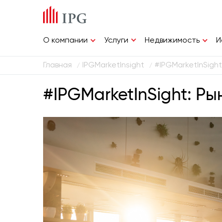
Услуги
О компании
Недвижимость
И
Главная
IPGMarketInsight
#IPGMarketInSigh
/
/
#IPGMarketInSight: Р