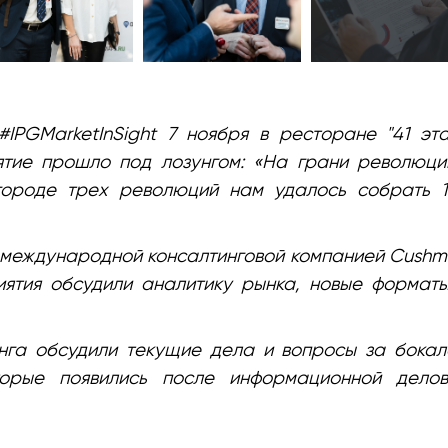
#IPGMarketInSight 7 ноября в ресторане "41 эт
тие прошло под лозунгом: «На грани революци
городе трех революций нам удалось собрать 1
 международной консалтинговой компанией Cush
риятия обсудили аналитику рынка, новые формат
инга обсудили текущие дела и вопросы за бока
торые появились после информационной делов