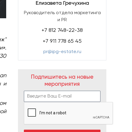
Елизавета Гречухина
Руководитель отдела маркетинга
и PR
+7 812 748-22-38
аж"
+7 911 778 65 45
и».
pr@ipg-estate.ru
30
man
Подпишитесь на новые
ы и
мероприятия
лом
ой