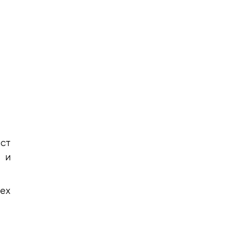
ст
 и
ех