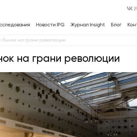
сследования
Новости IPG
Журнал Insight
Блог
Кон
t: Рынок на грани революции
ынок на грани революции