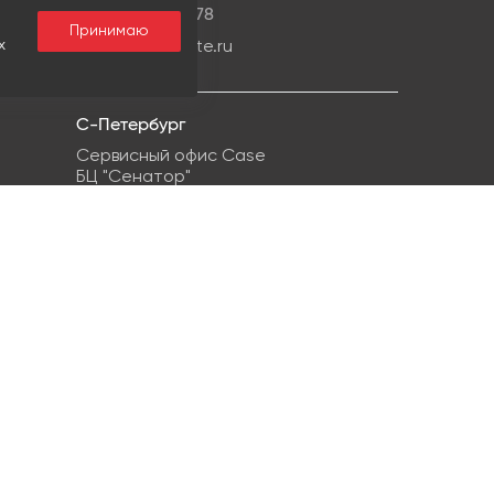
+7 499959-08-78
Принимаю
х
info@ipg-estate.ru
С-Петербург
Сервисный офис Case
БЦ "Сенатор"
г. Санкт-Петербург, ул. Кропоткина, 1
+7 812 748-22-38
info@ipg-estate.ru
Контакт для СМИ:
Елизавета Гречухина, pr@ipg-
estate.ru
Мы в социальных сетях
Видеообзоры, аналитика, новые объекты,
полезные советы и кейсы в наших группах
в соцсетях. Присоединяйтесь и получайте