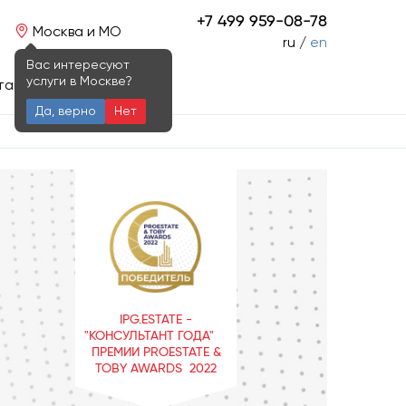
+7 499 959-08-78
Москва и МО
ru /
en
Вас интересуют
услуги в Москве?
такты
Да, верно
Нет
IPG.ESTATE -
"КОНСУЛЬТАНТ ГОДА"
ПРЕМИИ PROESTATE &
TOBY AWARDS 2022