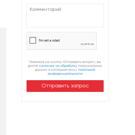
ние
ие,
ого
ной
 -
Нажимая на кнопку «Отправить запрос», вы
даете
согласие на обработку
персональных
данных и соглашаетесь c
политикой
конфиденциальности