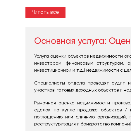
Цели оценки объекта торговой недвижимост
Читать всё
объекта в качестве залогового предмета
оптимизация налогооблагаемой базы собственн
По результату заказчик получает отчет 
помещения в соответствии Федеральным ста
Основная услуга:
Оцен
деятельности в Российской Федераци
саморегулируемой организации, в которой со
Услуга оценки объектов недвижимости ок
инвесторам, финансовым структурам, 
инвестиционной и т.д.) недвижимости с ц
Специалисты отдела проводят аудит и
участков, готовых доходных объектов и н
Рыночная оценка недвижимости произво
сделок по купле-продаже объектов / 
поглощению или слиянию организаций, 
реструктуризация и банкротство компаний