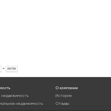
+
ENTER
мость
О компании
 недвижимость
История
иальная недвижимость
Отзывы