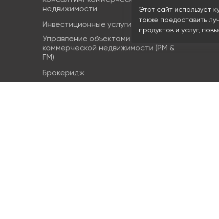
Консалтинг коммерческой
Земельн
недвижимости
Этот сайт использует к
Торгова
также предоставить лу
Инвестиционные услуги
продуктов и услуг, пов
Управление объектами
коммерческой недвижимости (PM &
FM)
Брокеридж
Аренда коммерческой недвижимости
Продажа элитной недвижимости
Design & build
Юридические услуги