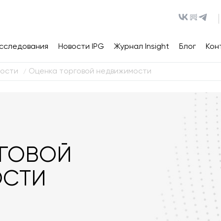
сследования
Новости IPG
Журнал Insight
Блог
Кон
мости
Оценка торговой недвижимости
/
РГОВОЙ
ОСТИ