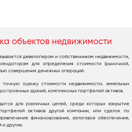
и: совершение сделки по купле-продаже, использова
 при получении кредитования, передача в управлен
ика и т.д.
об оценке объекта торговой недвижимости / торгов
ндартам оценочной деятельности (№135-ФЗ «Об оценоч
ка объектов недвижимости
и»), стандартами оценочной деятельности СРО
стоит оценщик.
азывается девелоперам и собственникам недвижимости,
арендаторам для определения стоимости (рыночной,
елью совершения денежных операций.
 точную оценку стоимости недвижимости, земельных
едостроенных зданий, комплексных портфелей активов.
дится для различных целей, среди которых закрытие
портфелей активов другой компании, или сделок по
привлечение финансирования, залоговое обеспечение,
 и другие.