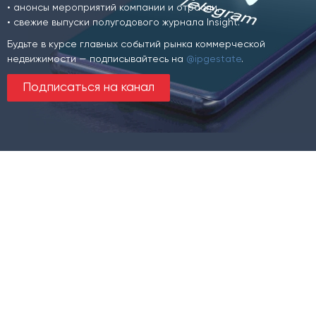
• анонсы мероприятий компании и отрасли,
• свежие выпуски полугодового журнала Insight.
Будьте в курсе главных событий рынка коммерческой
недвижимости — подписывайтесь на
@ipgestate
.
Подписаться на канал