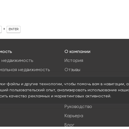
+
ENTER
мость
О компании
 недвижимость
История
иальная недвижимость
Отзывы
ые участки
Новости
уки-файлы и другие технологии, чтобы помочь вам в навигации, а
я недвижимость
Журнал Insight
чший пользовательский опыт, анализировать использование наши
ысить качество рекламных и маркетинговых активностей.
Клиенты
Руководство
Карьера
Блог