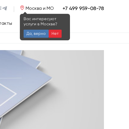
+7 499 959-08-78
Москва и МО
Вас интересуют
такты
услуги в Москве?
Да, верно
Нет