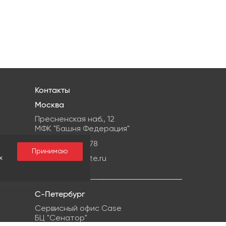
Контакты
Москва
Пресненская наб., 12
МФК "Башня Федерация"
+7 499959-08-78
Принимаю
х
info@ipg-estate.ru
С-Петербург
Сервисный офис Case
БЦ "Сенатор"