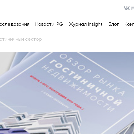
сследования
Новости IPG
Журнал Insight
Блог
Кон
остиничный сектор