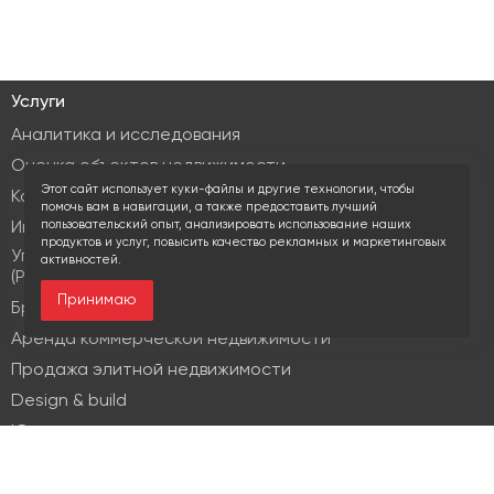
Услуги
Аналитика и исследования
Оценка объектов недвижимости
Этот сайт использует куки-файлы и другие технологии, чтобы
Консалтинг коммерческой недвижимости
помочь вам в навигации, а также предоставить лучший
пользовательский опыт, анализировать использование наших
Инвестиционные услуги
продуктов и услуг, повысить качество рекламных и маркетинговых
Управление объектами коммерческой недвижимости
активностей.
(PM & FM)
Принимаю
Брокеридж
Аренда коммерческой недвижимости
Продажа элитной недвижимости
Design & build
Юридические услуги
Недвижимость