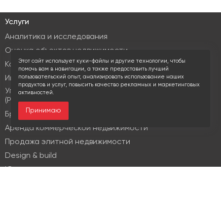
Услуги
Аналитика и исследования
Оценка объектов недвижимости
Этот сайт использует куки-файлы и другие технологии, чтобы
Консалтинг коммерческой недвижимости
помочь вам в навигации, а также предоставить лучший
пользовательский опыт, анализировать использование наших
Инвестиционные услуги
продуктов и услуг, повысить качество рекламных и маркетинговых
Управление объектами коммерческой недвижимости
активностей.
(PM & FM)
Принимаю
Брокеридж
Аренда коммерческой недвижимости
Продажа элитной недвижимости
Design & build
Юридические услуги
Недвижимость
Офисная недвижимость
Индустриальная недвижимость