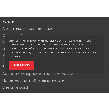
Услуги
Аналитика и исследования
Оценка объектов недвижимости
Этот сайт использует куки-файлы и другие технологии, чтобы
Консалтинг коммерческой недвижимости
помочь вам в навигации, а также предоставить лучший
пользовательский опыт, анализировать использование наших
Инвестиционные услуги
продуктов и услуг, повысить качество рекламных и маркетинговых
Управление объектами коммерческой недвижимости
активностей.
(PM & FM)
Принимаю
Брокеридж
Аренда коммерческой недвижимости
Продажа элитной недвижимости
Design & build
Юридические услуги
Недвижимость