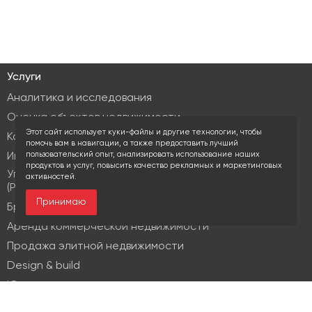
Услуги
Аналитика и исследования
Оценка объектов недвижимости
Этот сайт использует куки-файлы и другие технологии, чтобы
Консалтинг коммерческой недвижимости
помочь вам в навигации, а также предоставить лучший
пользовательский опыт, анализировать использование наших
Инвестиционные услуги
продуктов и услуг, повысить качество рекламных и маркетинговых
Управление объектами коммерческой недвижимости
активностей.
(PM & FM)
Принимаю
Брокеридж
Аренда коммерческой недвижимости
Продажа элитной недвижимости
Design & build
Юридические услуги