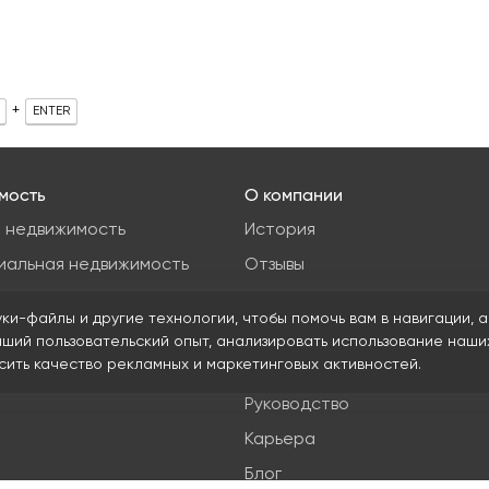
+
ENTER
мость
О компании
 недвижимость
История
иальная недвижимость
Отзывы
ые участки
Новости
уки-файлы и другие технологии, чтобы помочь вам в навигации, а
я недвижимость
Журнал Insight
чший пользовательский опыт, анализировать использование наши
ысить качество рекламных и маркетинговых активностей.
Клиенты
Руководство
Карьера
Блог