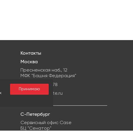
Контакты
Москва
Пресненская наб., 12
МФК "Башня Федерация"
+7 499959-08-78
Принимаю
х
info@ipg-estate.ru
С-Петербург
Сервисный офис Case
БЦ "Сенатор"