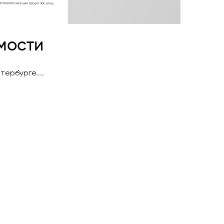
мости
ербурге....