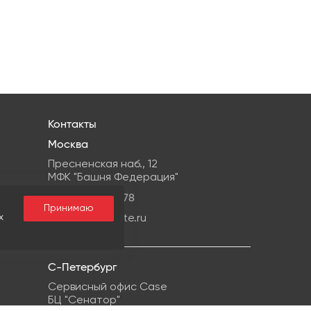
Контакты
Москва
Пресненская наб., 12
МФК "Башня Федерация"
+7 499959-08-78
Принимаю
х
info@ipg-estate.ru
С-Петербург
Сервисный офис Case
БЦ "Сенатор"