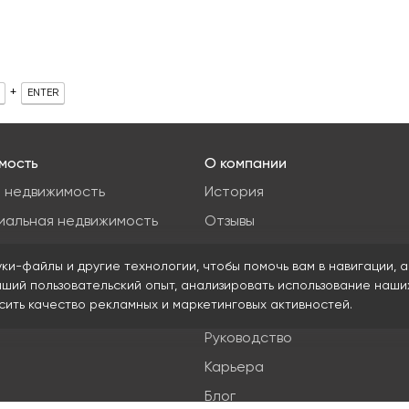
+
ENTER
мость
О компании
 недвижимость
История
иальная недвижимость
Отзывы
ые участки
Новости
уки-файлы и другие технологии, чтобы помочь вам в навигации, а
я недвижимость
Журнал Insight
чший пользовательский опыт, анализировать использование наши
ысить качество рекламных и маркетинговых активностей.
Клиенты
Руководство
Карьера
Блог