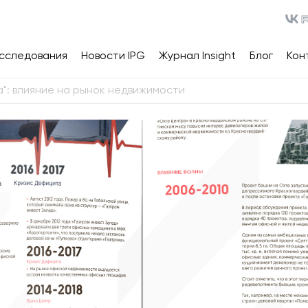
сследования
Новости IPG
Журнал Insight
Блог
Кон
а": влияние на рынок недвижимости