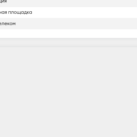
ция
ная площадка
елеком