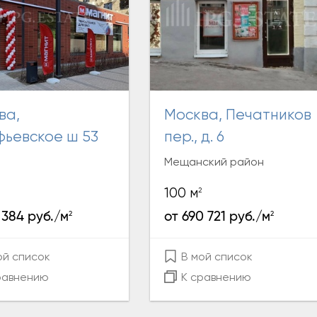
Москва, Печатников
фьевское ш 53
пер., д. 6
Мещанский район
2
100 м
2
2
 384 руб./м
от 690 721 руб./м
ой список
В мой список
равнению
К сравнению