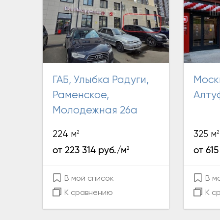
ГАБ, Улыбка Радуги,
Москва,
Раменское,
Алту
Молодежная 26а
2
2
224 м
325 м
2
от 223 314 руб./м
от 615
В мой список
В м
К сравнению
К с