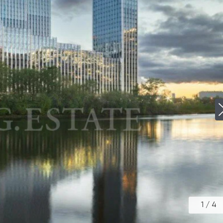
1
/
4