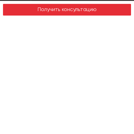
Design & build
Получить консультацию
Юридические услуги
Недвижимость
Офисная недвижимость
Индустриальная недвижимость
Земельные участки
Торговая недвижимость
О компании
История
Отзывы
Новости
Журнал Insight
Клиенты
Руководство
Карьера