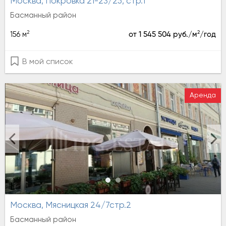
Москва, Покровка 21-23/25, стр.1
Басманный район
2
2
156 м
от 1 545 504 руб./м
/год
В мой список
Аренда
Москва, Мясницкая 24/7стр.2
Басманный район