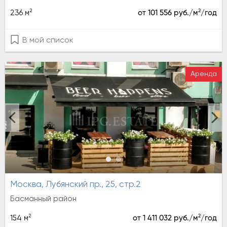
2
2
236 м
от 101 556 руб./м
/год
В мой список
Аренда
Москва, Лубянский пр., 25, стр.2
Басманный район
2
2
154 м
от 1 411 032 руб./м
/год