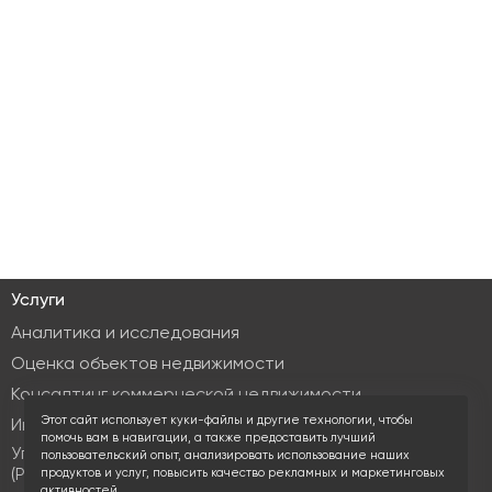
Услуги
Аналитика и исследования
Оценка объектов недвижимости
Консалтинг коммерческой недвижимости
Этот сайт использует куки-файлы и другие технологии, чтобы
Инвестиционные услуги
помочь вам в навигации, а также предоставить лучший
Управление объектами коммерческой недвижимости
пользовательский опыт, анализировать использование наших
(PM & FM)
продуктов и услуг, повысить качество рекламных и маркетинговых
активностей.