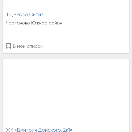
ТЦ «Евро Сити»
Чертаново Южное район
В мой список
ЖК «Дмитрия Донского, 2к1»