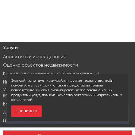
Услуги
Аналитика и исследования
Оценка объектов недвижимости
Консалтинг коммерческой недвижимости
Этот сайт использует куки-файлы и другие технологии, чтобы
Инвестиционные услуги
помочь вам в навигации, а также предоставить лучший
Управление объектами коммерческой недвижимости
пользовательский опыт, анализировать использование наших
(PM & FM)
продуктов и услуг, повысить качество рекламных и маркетинговых
активностей.
Брокеридж
Принимаю
За последние 30 дней этот объект просматривали
Аренда коммерческой недвижимости
13 раз
Продажа элитной недвижимости
Design & build