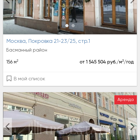
Москва, Покровка 21-23/25, стр.1
Басманный район
2
2
156 м
от 1 545 504 руб./м
/год
В мой список
Аренда