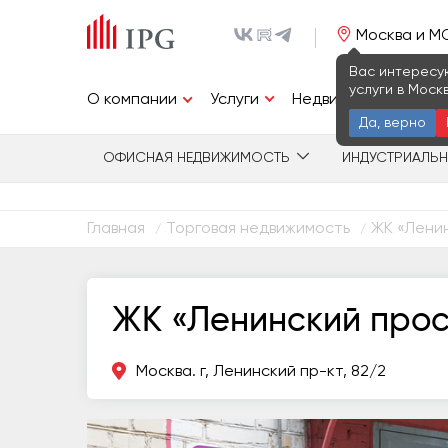
Москва и М
Вас интересу
услуги в Моск
Услуги
О компании
Недвижимость
И
Да, верно
ОФИСНАЯ НЕДВИЖИМОСТЬ
ИНДУСТРИАЛЬ
Главная
Торговая недвижимость
ЖК «Ленин
/
/
ЖК «Ленинский прос
Москва. г, Ленинский пр-кт, 82/2