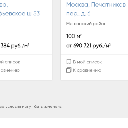
Москва, Печатников
фьевское ш 53
пер., д. 6
Мещанский район
2
100 м
2
2
 384 руб./м
от 690 721 руб./м
ой список
В мой список
равнению
К сравнению
е условия могут быть изменены