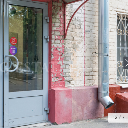
2
/
7