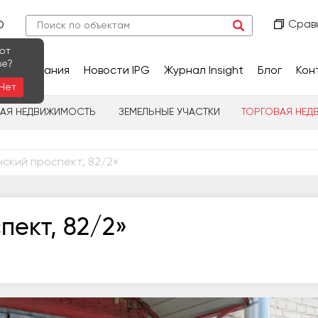
Срав
О
ют
ве?
сследования
Новости IPG
Журнал Insight
Блог
Кон
Нет
НАЯ НЕДВИЖИМОСТЬ
ЗЕМЕЛЬНЫЕ УЧАСТКИ
ТОРГОВАЯ НЕД
ский проспект, 82/2»
пект, 82/2»