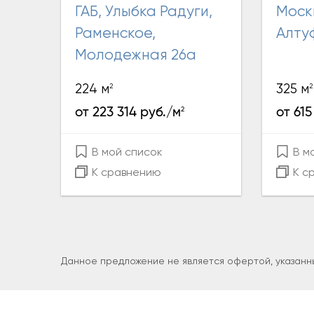
ГАБ, Улыбка Радуги,
Москва,
Раменское,
Алту
Молодежная 26а
2
2
224 м
325 м
2
от 223 314 руб./м
от 615
В мой список
В м
К сравнению
К с
Данное предложение не является офертой, указанны