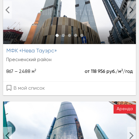
МФК «Нева Тауэрс»
Пресненский район
2
2
867 – 2488 м
от 118 956 руб./м
/год
В мой список
Аренда