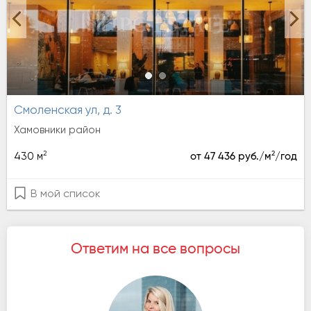
Смоленская ул, д. 3
Хамовники район
2
2
430 м
от 47 436 руб./м
/год
В мой список
Ответим на все вопросы