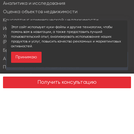
Аналитика и исследования
Оценка объектов недвижимости
Консалтинг коммерческой недвижимости
Этот сайт использует куки-файлы и другие технологии, чтобы
Инвестиционные услуги
помочь вам в навигации, а также предоставить лучший
Управление объектами коммерческой недвижимости
пользовательский опыт, анализировать использование наших
(PM & FM)
продуктов и услуг, повысить качество рекламных и маркетинговых
активностей.
Брокеридж
Принимаю
За последние 30 дней этот объект просматривали
Аренда коммерческой недвижимости
17 раз
Продажа элитной недвижимости
Design & build
Получить консультацию
Юридические услуги
Недвижимость
Офисная недвижимость
Индустриальная недвижимость
Земельные участки
Торговая недвижимость