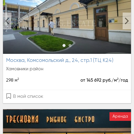
Москва, Комсомольский д., 24, стр.1 (ТЦ К24)
Хамовники район
2
2
298 м
от 145 692 руб./м
/год
В мой список
Аренда