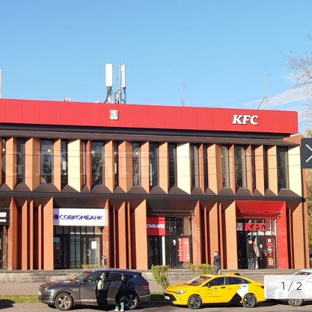
1
/
2