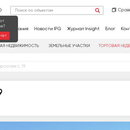
Срав
О
ют
ве?
сследования
Новости IPG
Журнал Insight
Блог
Кон
Нет
НАЯ НЕДВИЖИМОСТЬ
ЗЕМЕЛЬНЫЕ УЧАСТКИ
ТОРГОВАЯ НЕД
роспект, 19
9