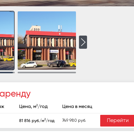
 аренду
2
аж
Цена, м
/год
Цена в месяц
2
Перейти
749 980 руб.
81 816 руб./м
/год