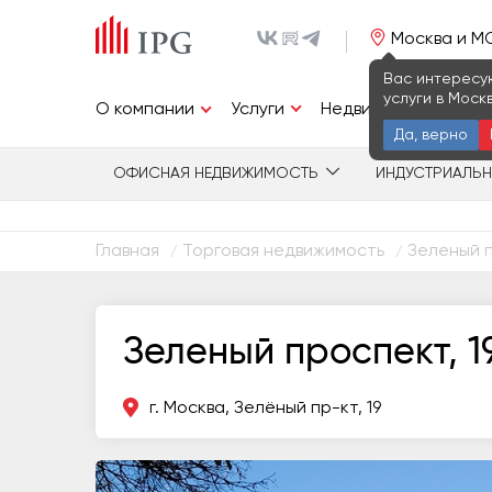
Москва и М
Вас интересу
услуги в Моск
Услуги
О компании
Недвижимость
И
Да, верно
ОФИСНАЯ НЕДВИЖИМОСТЬ
ИНДУСТРИАЛЬ
Главная
Торговая недвижимость
Зеленый п
/
/
Зеленый проспект, 1
г. Москва, Зелёный пр-кт, 19