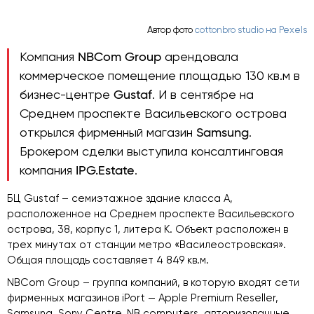
Автор фото
cottonbro studio на Pexels
Компания
NBCom Group
арендовала
коммерческое помещение площадью 130 кв.м в
бизнес-центре
Gustaf
. И в сентябре на
Среднем проспекте Васильевского острова
открылся фирменный магазин
Samsung
.
Брокером сделки выступила консалтинговая
компания
IPG.Estate
.
БЦ Gustaf – семиэтажное здание класса А,
расположенное на Среднем проспекте Васильевского
острова, 38, корпус 1, литера К. Объект расположен в
трех минутах от станции метро «Василеостровская».
Общая площадь составляет 4 849 кв.м.
NBCom Group – группа компаний, в которую входят сети
фирменных магазинов iPort — Apple Premium Reseller,
Samsung, Sony Centre, NB computers, авторизованные