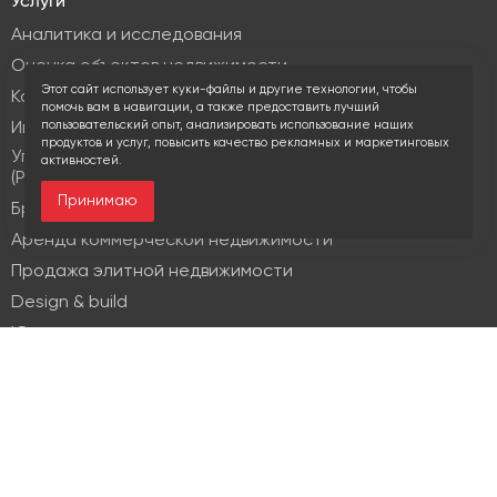
Услуги
Аналитика и исследования
Оценка объектов недвижимости
Этот сайт использует куки-файлы и другие технологии, чтобы
Консалтинг коммерческой недвижимости
помочь вам в навигации, а также предоставить лучший
пользовательский опыт, анализировать использование наших
Инвестиционные услуги
продуктов и услуг, повысить качество рекламных и маркетинговых
Управление объектами коммерческой недвижимости
активностей.
(PM & FM)
Принимаю
Брокеридж
Аренда коммерческой недвижимости
Продажа элитной недвижимости
Design & build
Юридические услуги
Недвижимость
Офисная недвижимость
Индустриальная недвижимость
Земельные участки