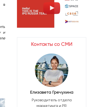
я в
ить
у и
еле
Контакты со СМИ
Елизавета Гречухина
Руководитель отдела
маркетинга и PR