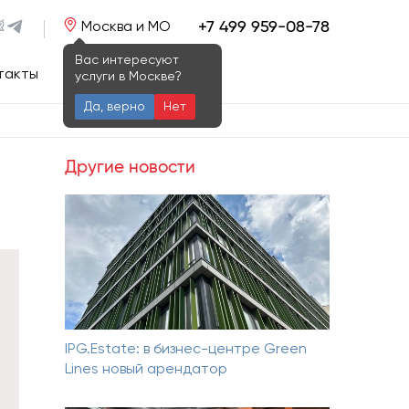
+7 499 959-08-78
Москва и МО
Вас интересуют
такты
услуги в Москве?
Да, верно
Нет
Другие новости
IPG.Estate: в бизнес-центре Green
Lines новый арендатор