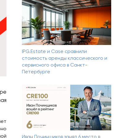
IPG.Estate и Case сравнили
стоимость аренды классического и
сервисного офиса в Санкт-
Петербурге
тре
вая
ает
рно
ной
Иван Починщиков занял 6 место в