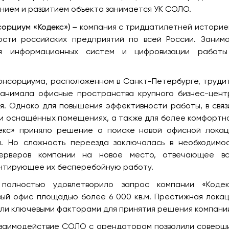
нием и развитием объекта занимается УК СОЛО.
сорциум «Кодекс») –
компания с тридцатилетней историе
сти российских предприятий по всей России. Заним
я информационных систем и цифровизации работ
онсорциума, расположенном в Санкт-Петербурге, труди
занимала офисные пространства крупного бизнес-цент
. Однако для повышения эффективности работы, в связ
и оснащённых помещениях, а также для более комфортн
екс» приняло решение о поиске новой офисной локац
. Но сложность переезда заключалась в необходимо
серверов компании на новое место, отвечающее в
антирующее их бесперебойную работу.
полностью удовлетворило запрос компании «Кодек
ый офис площадью более 6 000 кв.м. Престижная локац
али ключевыми факторами для принятия решения компани
 взаимодействие СОЛО с арендатором позволили соверш