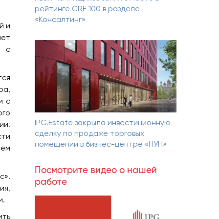
рейтинге CRE 100 в разделе
«Консалтинг»
й и
ает
ы с
тся
ра,
и с
ого
IPG.Estate закрыла инвестиционную
ии.
сделку по продаже торговых
сти
помещений в бизнес-центре «НУН»
сем
Посмотрите видео о нашей
с».
работе
ия,
и.
ить