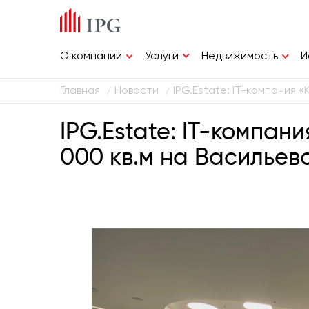
Услуги
О компании
Недвижимость
И
Главная
Новости
IPG.Estate: IT-компания 
/
/
IPG.Estate: IT-компан
000 кв.м на Васильев