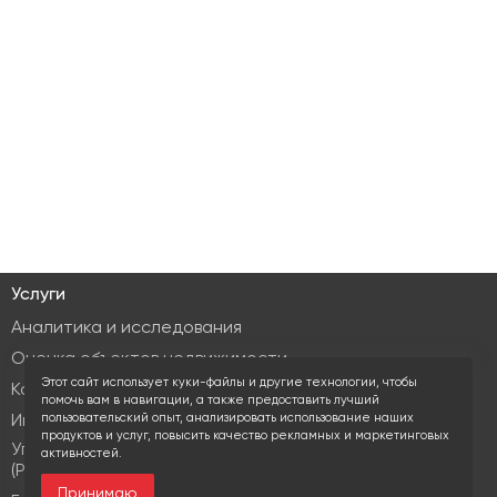
Услуги
Аналитика и исследования
Оценка объектов недвижимости
Этот сайт использует куки-файлы и другие технологии, чтобы
Консалтинг коммерческой недвижимости
помочь вам в навигации, а также предоставить лучший
пользовательский опыт, анализировать использование наших
Инвестиционные услуги
продуктов и услуг, повысить качество рекламных и маркетинговых
Управление объектами коммерческой недвижимости
активностей.
(PM & FM)
Принимаю