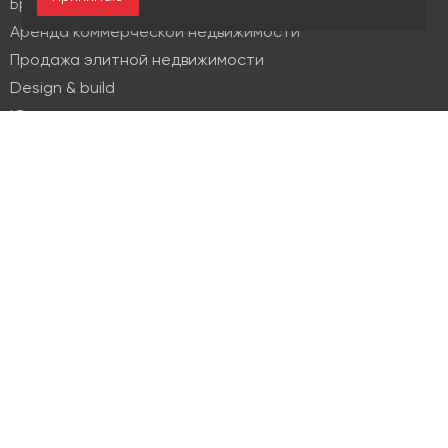
Брокеридж
Аренда коммерческой недвижимости
Продажа элитной недвижимости
Design & build
Юридические услуги
Недвижимость
Офисная недвижимость
Индустриальная недвижимость
Земельные участки
Торговая недвижимость
О компании
История
Отзывы
Новости
Журнал Insight