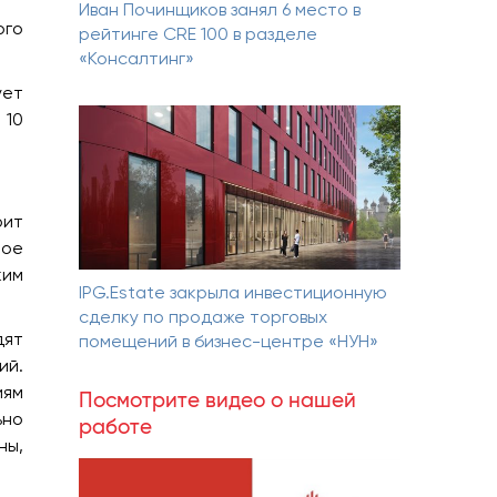
Иван Починщиков занял 6 место в
ого
рейтинге CRE 100 в разделе
«Консалтинг»
ует
 10
рит
мое
ким
IPG.Estate закрыла инвестиционную
сделку по продаже торговых
дят
помещений в бизнес-центре «НУН»
ий.
иям
Посмотрите видео о нашей
ьно
работе
ны,