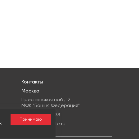
Контакты
Москва
Пресненская наб., 12
МФК "Башня Федерация"
+7 499959-08-78
Принимаю
х
info@ipg-estate.ru