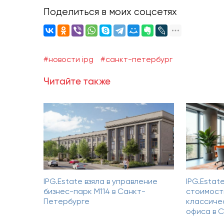
Поделиться в моих соцсетях
#новости ipg
#санкт-петербург
Читайте также
IPG.Estate взяла в управление
IPG.Estat
бизнес-парк М114 в Санкт-
стоимост
Петербурге
классиче
офиса в 