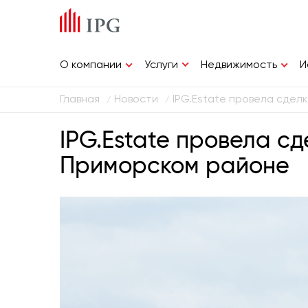
Услуги
О компании
Недвижимость
И
Главная
Новости
IPG.Estate провела сдел
/
/
IPG.Estate провела с
Приморском районе