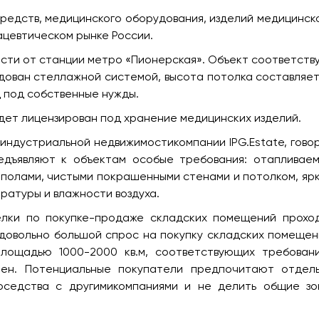
редств, медицинского оборудования, изделий медицинск
ацевтическом рынке России.
сти от станции метро «Пионерская». Объект соответств
дован стеллажной системой, высота потолка составляет
д под собственные нужды.
дет лицензирован под хранение медицинских изделий.
индустриальной недвижимостикомпании IPG.Estate, гово
едъявляют к объектам особые требования: отапливае
полами, чистыми покрашенными стенами и потолком, яр
ратуры и влажности воздуха.
елки по покупке-продаже складских помещений прохо
 довольно большой спрос на покупку складских помещен
лощадью 1000-2000 кв.м, соответствующих требован
чен. Потенциальные покупатели предпочитают отдел
оседства с другимикомпаниями и не делить общие зо