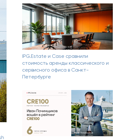
IPG.Estate и Case сравнили
стоимость аренды классического и
сервисного офиса в Санкт-
Петербурге
sh