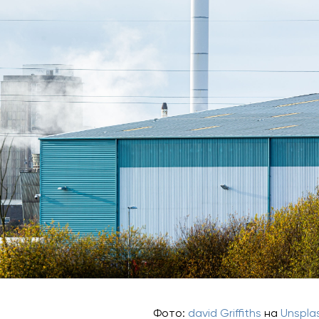
Фото:
david Griffiths
на
Unspla