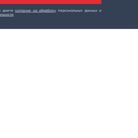
вы даете
согласие на обработку
персональных данных и
альности