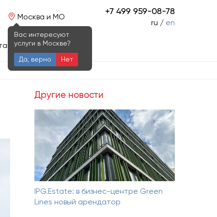
+7 499 959-08-78
Москва и МО
ru /
en
Вас интересуют
услуги в Москве?
такты
Да, верно
Нет
Другие новости
IPG.Estate: в бизнес-центре Green
Lines новый арендатор