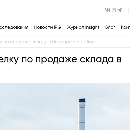
сследования
Новости IPG
Журнал Insight
Блог
Кон
ку по продаже склада в Приморском районе
делку по продаже склада в