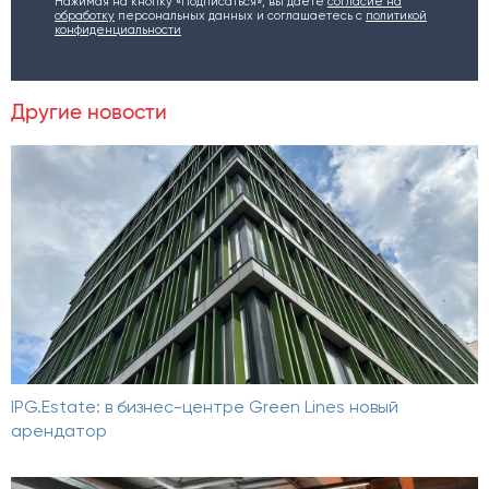
Нажимая на кнопку «Подписаться», вы даете
согласие на
обработку
персональных данных и соглашаетесь c
политикой
конфиденциальности
Другие новости
IPG.Estate: в бизнес-центре Green Lines новый
арендатор