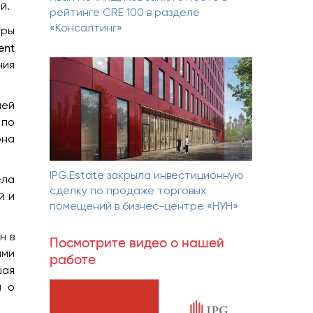
й.
рейтинге CRE 100 в разделе
«Консалтинг»
уры
ent
ния
шей
 по
она
IPG.Estate закрыла инвестиционную
ела
сделку по продаже торговых
й и
помещений в бизнес-центре «НУН»
н в
Посмотрите видео о нашей
ями
работе
шая
я о