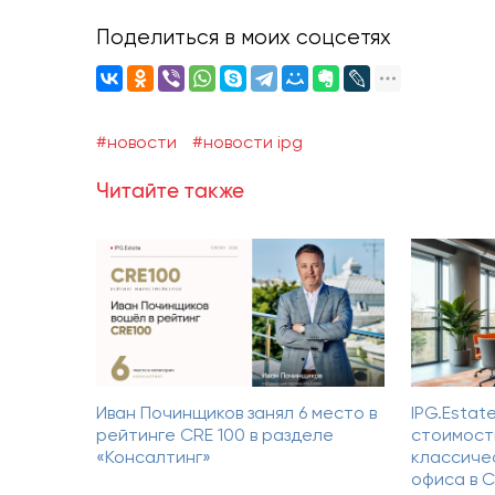
Поделиться в моих соцсетях
#новости
#новости ipg
Читайте также
Иван Починщиков занял 6 место в
IPG.Estat
рейтинге CRE 100 в разделе
стоимост
«Консалтинг»
классиче
офиса в 