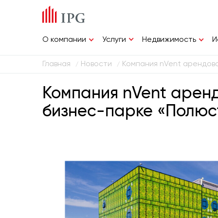
Услуги
О компании
Недвижимость
И
Главная
Новости
Компания nVent арендова
/
/
Компания nVent аренд
бизнес-парке «Полюс