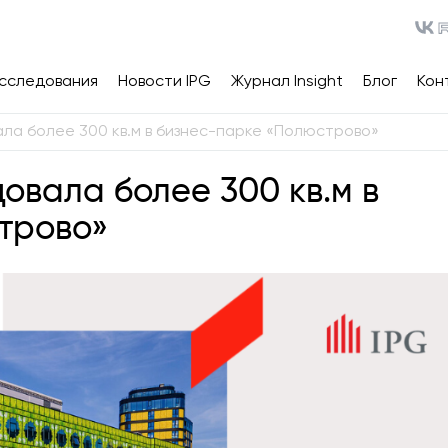
сследования
Новости IPG
Журнал Insight
Блог
Кон
ла более 300 кв.м в бизнес-парке «Полюстрово»
овала более 300 кв.м в
трово»