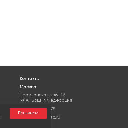
Контакты
Москва
Пресненская наб., 12
МФК "Башня Федерация"
+7 499959-08-78
Принимаю
х
info@ipg-estate.ru