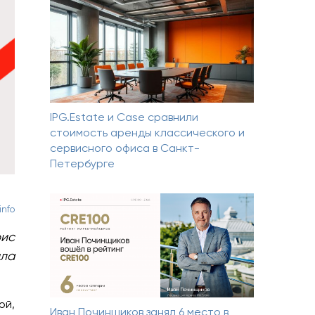
IPG.Estate и Case сравнили
стоимость аренды классического и
сервисного офиса в Санкт-
Петербурге
info
фис
ила
ой,
Иван Починщиков занял 6 место в