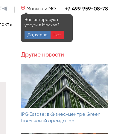
+7 499 959-08-78
Москва и МО
Вас интересуют
такты
услуги в Москве?
Да, верно
Нет
Другие новости
IPG.Estate: в бизнес-центре Green
Lines новый арендатор