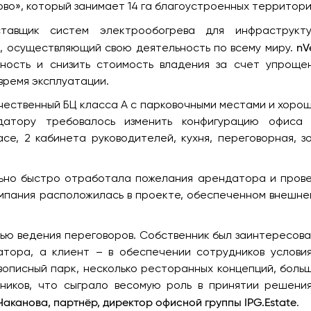
ово», который занимает 14 га благоустроенных территори
авщик систем электрообогрева для инфраструкт
nV
, осуществляющий свою деятельность по всему миру.
ность и снизить стоимость владения за счет упроще
время эксплуатации.
чественный БЦ класса А с парковочными местами и хоро
датору требовалось изменить конфигурацию офиса
ce, 2 кабинета руководителей, кухня, переговорная, з
льно быстро отработала пожелания арендатора и пров
мпания расположилась в проекте, обеспеченном внешне
ью ведения переговоров. Собственник был заинтересова
тора, а клиент – в обеспечении сотрудников услови
вописный парк, несколько ресторанных концепций, боль
дников, что сыграло весомую роль в принятии решени
Чаканова, партнёр, директор офисной группы
IPG
.
Estate
.