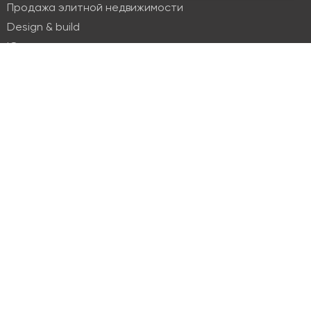
Продажа элитной недвижимости
Design & build
Юридические услуги
Недвижимость
Офисная недвижимость
Индустриальная недвижимость
Земельные участки
Торговая недвижимость
О компании
История
Отзывы
Новости
Журнал Insight
Клиенты
Руководство