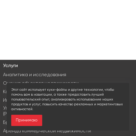
Услуги
Аналитика и исследования
Оценка объектов недвижимости
Этот сайт использует куки-файлы и другие технологии, чтобы
Консалтинг коммерческой недвижимости
помочь вам в навигации, а также предоставить лучший
пользовательский опыт, анализировать использование наших
Инвестиционные услуги
продуктов и услуг, повысить качество рекламных и маркетинговых
Управление объектами коммерческой недвижимости
активностей.
(PM & FM)
Принимаю
Брокеридж
Аренда коммерческой недвижимости