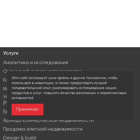
Услуги
Аналитика и исследования
Оценка объектов недвижимости
Этот сайт использует куки-файлы и другие технологии, чтобы
Консалтинг коммерческой недвижимости
помочь вам в навигации, а также предоставить лучший
пользовательский опыт, анализировать использование наших
Инвестиционные услуги
продуктов и услуг, повысить качество рекламных и маркетинговых
Управление объектами коммерческой недвижимости
активностей.
(PM & FM)
Принимаю
Брокеридж
Аренда коммерческой недвижимости
Продажа элитной недвижимости
Design & build