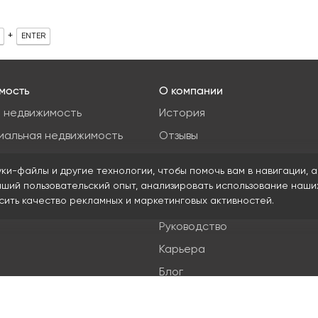
+
ENTER
мость
О компании
 недвижимость
История
иальная недвижимость
Отзывы
ые участки
Новости
уки-файлы и другие технологии, чтобы помочь вам в навигации, а
я недвижимость
Журнал Insight
чший пользовательский опыт, анализировать использование наши
ысить качество рекламных и маркетинговых активностей.
Клиенты
Руководство
Карьера
Блог
Вход на сайт