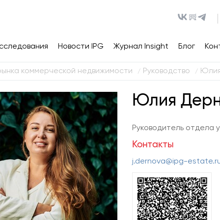
сследования
Новости IPG
Журнал Insight
Блог
Кон
рынка коммерческой недвижимости
Руководство
Юлия
/
/
Юлия Дер
Руководитель отдела у
Контакты
j.dernova@ipg-estate.r