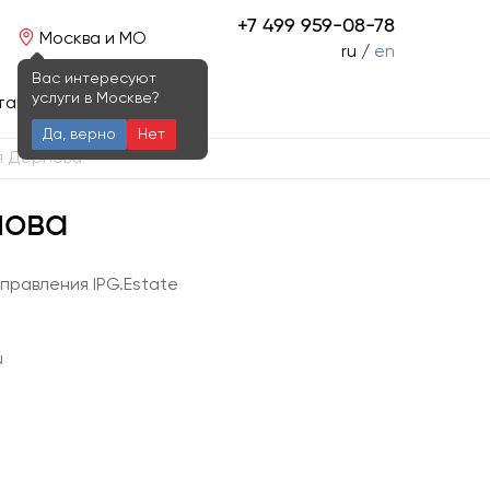
+7 499 959-08-78
Москва и МО
ru /
en
Вас интересуют
услуги в Москве?
такты
Да, верно
Нет
 Дернова
нова
правления IPG.Estate
u