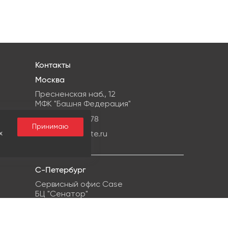
Контакты
Москва
Пресненская наб., 12
МФК "Башня Федерация"
+7 499959-08-78
Принимаю
х
info@ipg-estate.ru
С-Петербург
Сервисный офис Case
БЦ "Сенатор"
г. Санкт-Петербург, ул. Кропоткина, 1
+7 812 748-22-38