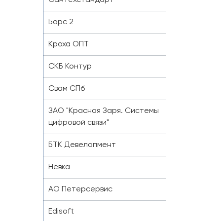
Сантехстандарт
Барс 2
Кроха ОПТ
СКБ Контур
Свам СПб
ЗАО "Красная Заря. Системы
цифровой связи"
БТК Девелопмент
Невка
АО Петерсервис
Edisoft