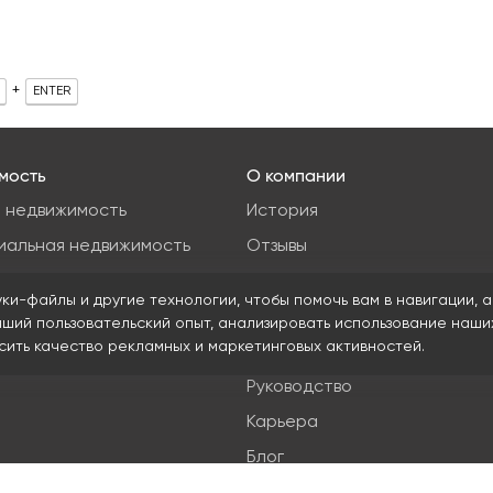
+
ENTER
мость
О компании
 недвижимость
История
иальная недвижимость
Отзывы
ые участки
Новости
уки-файлы и другие технологии, чтобы помочь вам в навигации, а
я недвижимость
Журнал Insight
чший пользовательский опыт, анализировать использование наши
ысить качество рекламных и маркетинговых активностей.
Клиенты
Руководство
Карьера
Блог