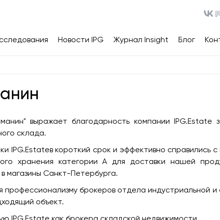
сследования
Новости IPG
Журнал Insight
Блог
Кон
манин
манин" выражает благодарность компании
IPG.Estate 
ного склада.
и IPG.Estateв короткий срок и эффективно справились с
ого хранения категории А для доставки нашей прод
 в магазины Санкт-Петербурга.
я профессионализму брокеров отдела индустриальной и с
дходящий объект.
ю IPG.Estate как брокера складской недвижимости.