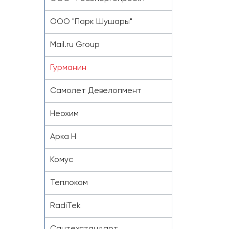
ООО "Парк Шушары"
Mail.ru Group
Гурманин
Самолет Девелопмент
Неохим
Арка Н
Комус
Теплоком
RadiTek