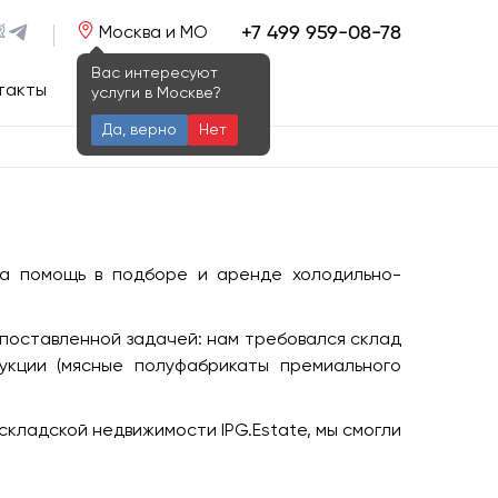
+7 499 959-08-78
Москва и МО
Вас интересуют
такты
услуги в Москве?
Да, верно
Нет
за помощь в подборе и аренде холодильно-
 поставленной задачей: нам требовался склад
укции (мясные полуфабрикаты премиального
кладской недвижимости IPG.Estate, мы смогли