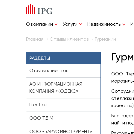
Услуги
О компании
Недвижимость
И
Главная
Отзывы клиентов
Гурманин
/
/
Гур
РАЗДЕЛЫ
Отзывы клиентов
ООО "Гур
морозиль
АО ИНФОРМАЦИОННАЯ
КОМПАНИЯ «КОДЕКС»
Сотрудник
стеллажн
ITentika
качества)
Благодар
ООО Т.Б.М
найти по
ООО «БАРУС ИНСТРУМЕНТ»
Рекоменду