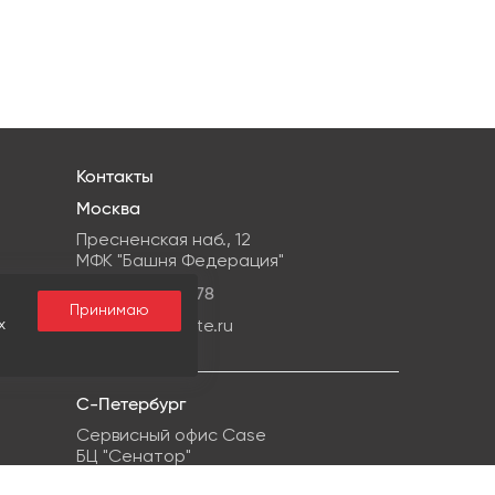
Контакты
Москва
Пресненская наб., 12
МФК "Башня Федерация"
+7 499959-08-78
Принимаю
х
info@ipg-estate.ru
С-Петербург
Сервисный офис Case
БЦ "Сенатор"
г. Санкт-Петербург, ул. Кропоткина, 1