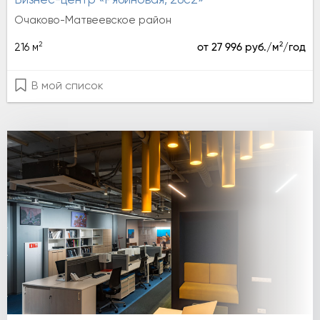
Бизнес-центр «Рябиновая, 26с2»
Очаково-Матвеевское район
2
2
216 м
от 27 996 руб./м
/год
В мой список