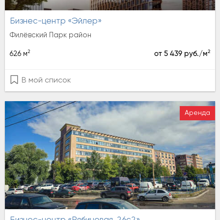
Бизнес-центр «Эйлер»
Филёвский Парк район
2
2
626 м
от 5 439 руб./м
В мой список
Аренда