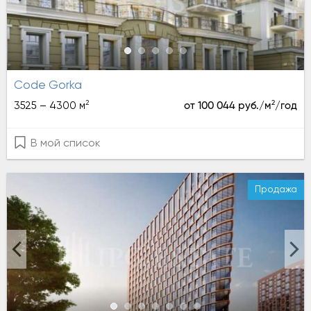
Code Gorka
2
2
3525 – 4300 м
от 100 044 руб./м
/год
В мой список
Продажа