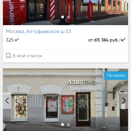
Москва, Алтуфьевское ш 53
2
2
325 м
от 615 384 руб./м
В мой список
Продажа