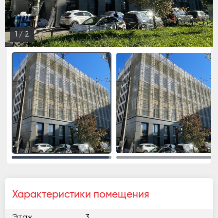
1
/
2
Характеристики помещения
Этаж
3