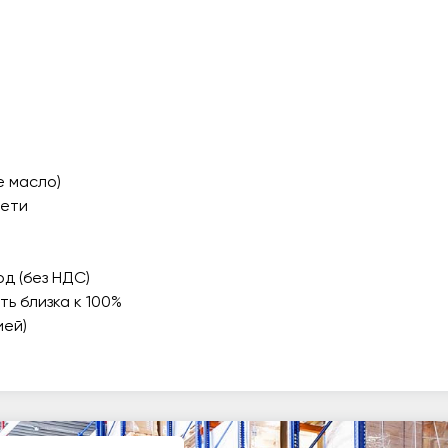
е масло)
сети
од (без НДС)
ь близка к 100%
ией)