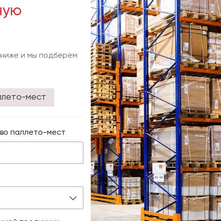
ную
 ниже и мы подберем
ллето-мест
во паллето-мест