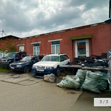
3
/
3