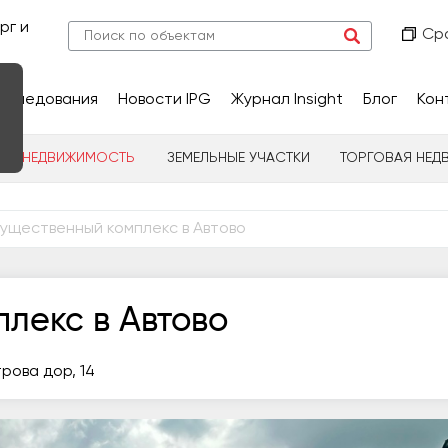
рг и
Ср
сследования
Новости IPG
Журнал Insight
Блог
Кон
НАЯ НЕДВИЖИМОСТЬ
ЗЕМЕЛЬНЫЕ УЧАСТКИ
ТОРГОВАЯ НЕД
ущественный комплекс в Автово
лекс в Автово
рова дор, 14