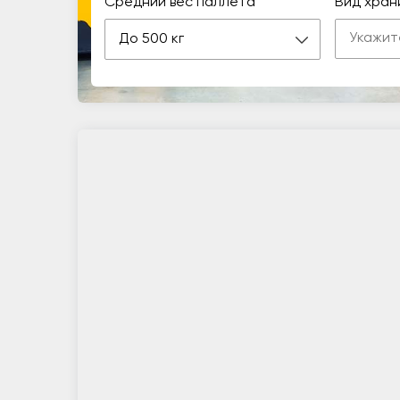
Средний вес паллета
Вид хран
До 500 кг