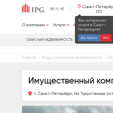
Санкт-Петербу
ЛО
Вас интересуют
Услуги
услуги в Санкт-
О компании
Недвижимость
И
Петербурге?
Да, верно
Нет
ОФИСНАЯ НЕДВИЖИМОСТЬ
ИНДУСТРИАЛЬ
Главная
Индустриальная недвижимость
Им
/
/
Имущественный комп
г. Санкт-Петербург, На Турухтанные ост