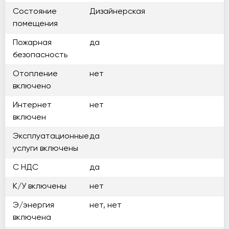
Состояние
Дизайнерская
помещения
Пожарная
да
безопасность
Отопление
нет
включено
Интернет
нет
включен
Эксплуатационные
да
услуги включены
С НДС
да
К/У включены
нет
Э/энергия
нет, нет
включена