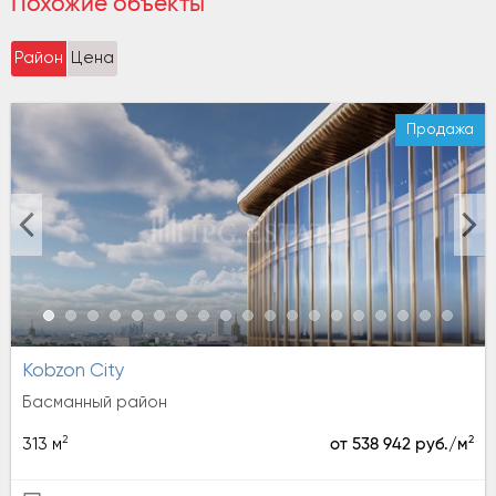
Похожие объекты
Район
Цена
Продажа
Kobzon City
Басманный район
2
2
313 м
от 538 942 руб./м