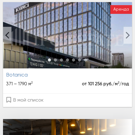
Аренда
Botanica
2
2
371 – 1790 м
от 101 256 руб./м
/год
В мой список