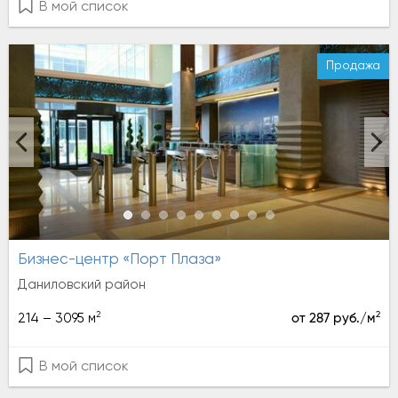
В мой список
Продажа
Бизнес-центр «Порт Плаза»
Даниловский район
2
2
214 – 3095 м
от 287 руб./м
В мой список