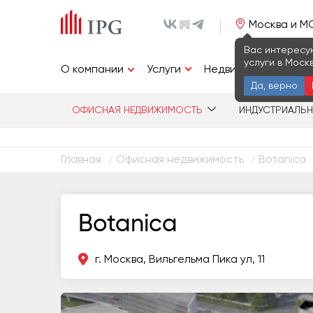
Москва и М
Вас интересу
услуги в Моск
Услуги
О компании
Недвижимость
И
Да, верно
ОФИСНАЯ НЕДВИЖИМОСТЬ
ИНДУСТРИАЛЬ
Главная
Офисная недвижимость
Botanica
/
/
Botanica
г. Москва, Вильгельма Пика ул, 11