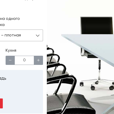
на одного
ка
 м – плотная
Кухня
−
+
адь