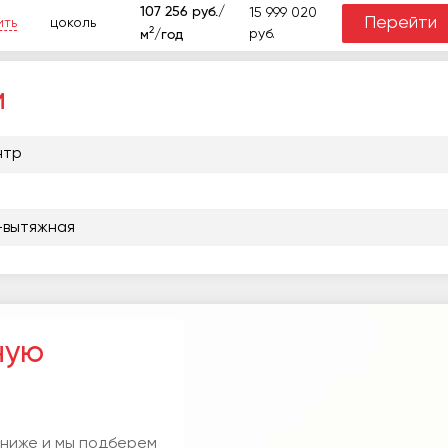
107 256 руб./
15 999 020
Перейти
ить
цоколь
2
руб.
м
/год
и
нтр
-вытяжная
ную
 ниже и мы подберем