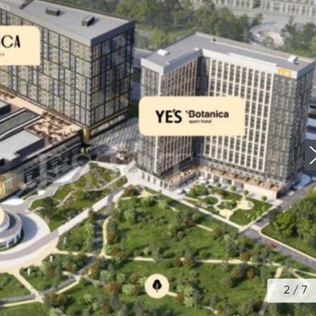
2
/
7