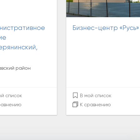
Бизнес-центр «Русь»
ие
ерянинский,
вский район
ой список
В мой список
равнению
К сравнению