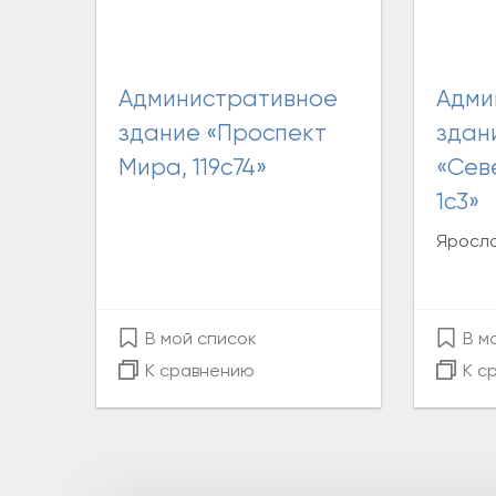
Административное
Административное
здание «Проспект
здан
Мира, 119с74»
«Сев
1с3»
Яросла
В мой список
В м
К сравнению
К с