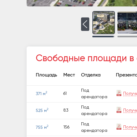
Свободные площади в
Площадь
Мест
Отделка
Презент
Под
2
61
Получ
371 м
арендатора
Под
2
83
Получ
525 м
арендатора
Под
2
156
Получ
755 м
арендатора