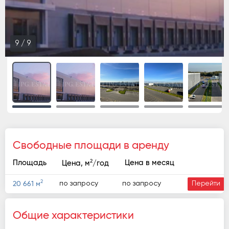
1
/
9
Свободные площади в аренду
2
Площадь
Цена в месяц
Цена, м
/год
2
по запросу
по запросу
20 661 м
Перейти
Общие характеристики