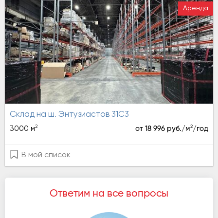
Аренда
Склад на ш. Энтузиастов 31С3
2
2
3000 м
от 18 996 руб./м
/год
В мой список
Ответим на все вопросы