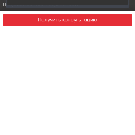
16 раз
Продажа элитной недвижимости
Design & build
Получить консультацию
Юридические услуги
Недвижимость
Офисная недвижимость
Индустриальная недвижимость
Земельные участки
Торговая недвижимость
О компании
История
Отзывы
Новости
Журнал Insight
Клиенты
Руководство