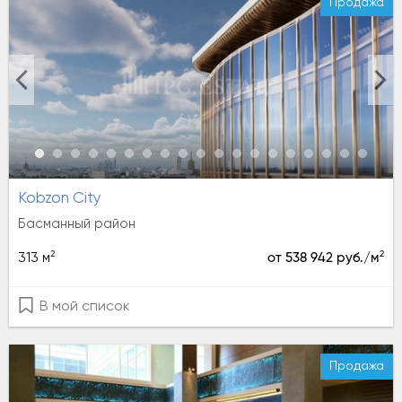
Продажа
Kobzon City
Басманный район
2
2
313 м
от 538 942 руб./м
В мой список
Продажа