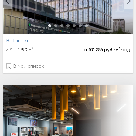
Botanica
2
2
371 – 1790 м
от 101 256 руб./м
/год
В мой список