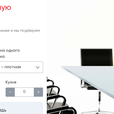
ную
 ниже и мы подберем
на одного
ка
 м – плотная
Кухня
−
+
адь