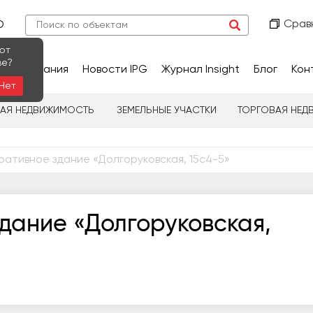
Срав
О
ют
ве?
сследования
Новости IPG
Журнал Insight
Блог
Кон
Нет
НАЯ НЕДВИЖИМОСТЬ
ЗЕМЕЛЬНЫЕ УЧАСТКИ
ТОРГОВАЯ НЕД
ативное здание «Долгоруковская, 15с4-5»
дание «Долгоруковская,