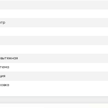
нтр
-вытяжная
стема
ция
ковка