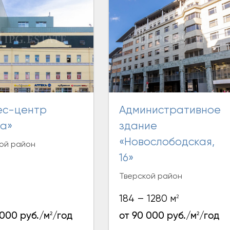
Административное
а»
здание
«Новослободская,
ой район
16»
Тверской район
2
184 – 1280 м
2
2
 000 руб./м
/год
от 90 000 руб./м
/год