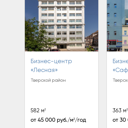
Бизнес-центр
Бизнес-центр
«Лесная»
«Саф
Тверской район
Тверск
2
2
582 м
363 м
2
от 45 000 руб./м
/год
от 30