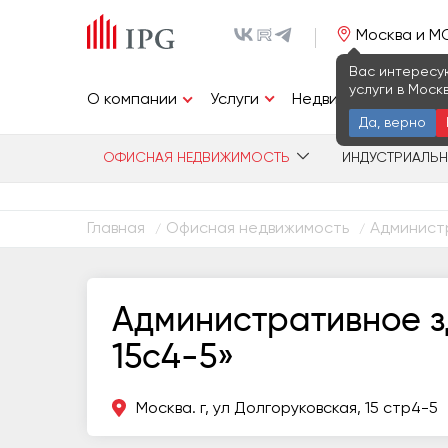
Москва и М
Вас интересу
услуги в Моск
Услуги
О компании
Недвижимость
И
Да, верно
ОФИСНАЯ НЕДВИЖИМОСТЬ
ИНДУСТРИАЛЬ
Главная
Офисная недвижимость
Администр
/
/
Административное з
15с4-5»
Москва. г, ул Долгоруковская, 15 стр4-5