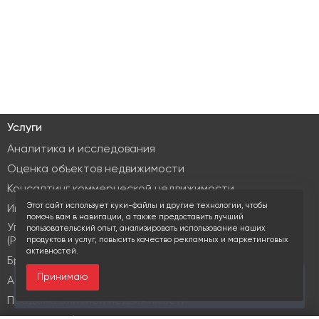
Услуги
Аналитика и исследования
Оценка объектов недвижимости
Консалтинг коммерческой недвижимости
Этот сайт использует куки-файлы и другие технологии, чтобы
Инвестиционные услуги
помочь вам в навигации, а также предоставить лучший
Управление объектами коммерческой недвижимости
пользовательский опыт, анализировать использование наших
(PM & FM)
продуктов и услуг, повысить качество рекламных и маркетинговых
активностей.
Брокеридж
Принимаю
За последние 30 дней этот объект просматривали
Аренда коммерческой недвижимости
20 раз
Продажа элитной недвижимости