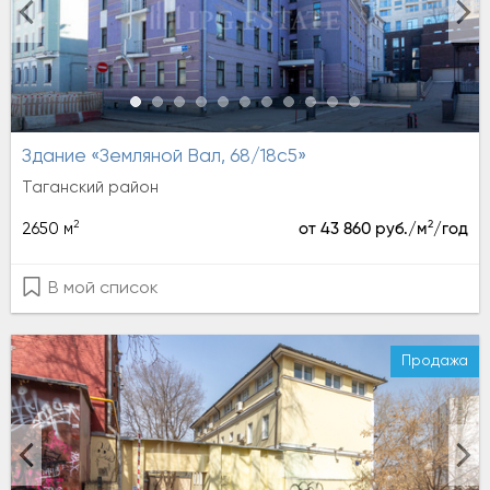
Здание «Земляной Вал, 68/18с5»
Таганский район
2
2
2650 м
от 43 860 руб./м
/год
В мой список
Продажа