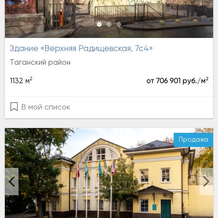
Здание «Верхняя Радищевская, 7с4»
Таганский район
2
2
1132 м
от 706 901 руб./м
В мой список
Продажа