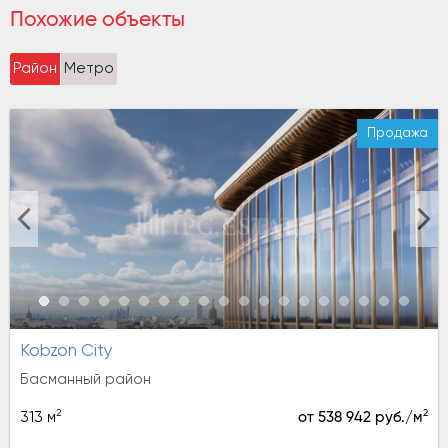
Похожие объекты
Район
Метро
Продажа
Kobzon City
Басманный район
2
2
313 м
от 538 942 руб./м