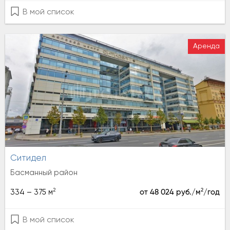
В мой список
Аренда
Ситидел
Басманный район
2
2
334 – 375 м
от 48 024 руб./м
/год
В мой список