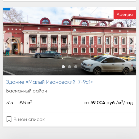
Аренда
Здание «Малый Ивановский, 7-9с1»
Басманный район
2
2
315 – 393 м
от 59 004 руб./м
/год
В мой список