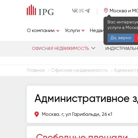
Москва и М
Вас интересу
услуги в Моск
Услуги
О компании
Недвижимость
И
Да, верно
ОФИСНАЯ НЕДВИЖИМОСТЬ
ИНДУСТРИАЛЬ
Главная
Офисная недвижимость
Администр
/
/
Административное з
Москва. г, ул Гарибальди, 26 к1