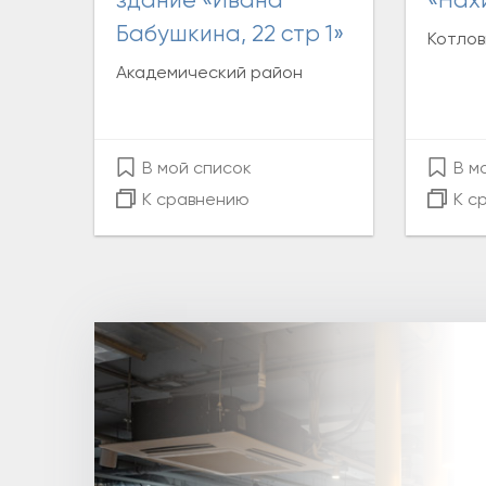
здание «Ивана
«Нах
Бабушкина, 22 стр 1»
Котлов
Академический район
В мой список
В м
К сравнению
К с