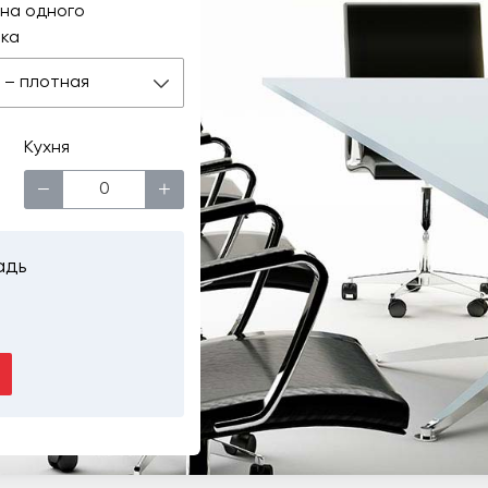
на одного
ка
 м – плотная
Кухня
−
+
адь