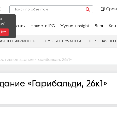
Срав
О
ют
ве?
сследования
Новости IPG
Журнал Insight
Блог
Кон
Нет
НАЯ НЕДВИЖИМОСТЬ
ЗЕМЕЛЬНЫЕ УЧАСТКИ
ТОРГОВАЯ НЕД
ативное здание «Гарибальди, 26к1»
дание «Гарибальди, 26к1»