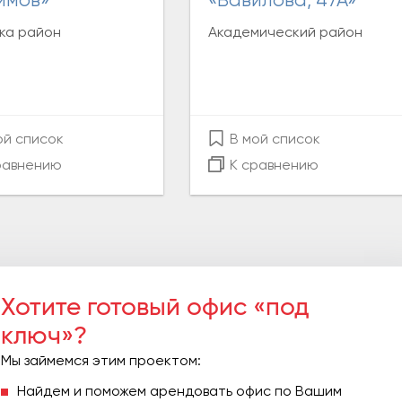
имов»
«Вавилова, 47А»
ка район
Академический район
ой список
В мой список
равнению
К сравнению
Хотите готовый офис «под
ключ»?
Мы займемся этим проектом:
Найдем и поможем арендовать офис по Вашим