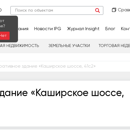
Срав
О
ют
ве?
сследования
Новости IPG
Журнал Insight
Блог
Кон
Нет
НАЯ НЕДВИЖИМОСТЬ
ЗЕМЕЛЬНЫЕ УЧАСТКИ
ТОРГОВАЯ НЕД
ративное здание «Каширское шоссе, 41с2»
дание «Каширское шоссе,