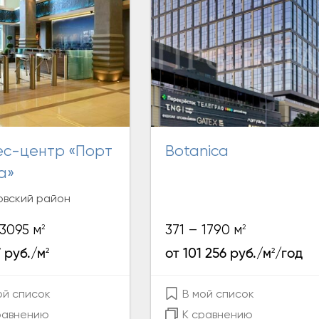
Botanica
а»
вский район
2
2
 3095 м
371 – 1790 м
2
2
7 руб./м
от 101 256 руб./м
/год
ой список
В мой список
равнению
К сравнению