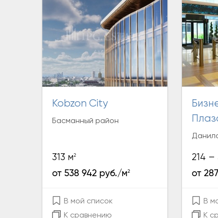
Kobzon City
Бизнес-центр «Порт
Плаз
Басманный район
Данило
2
313 м
214 –
2
от 538 942 руб./м
от 28
В мой список
В м
К сравнению
К с