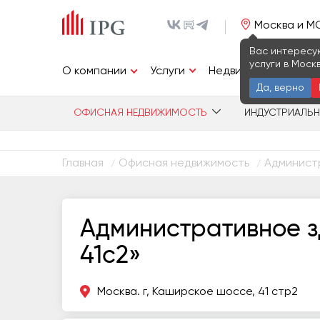
Москва и М
Вас интересу
услуги в Моск
Услуги
О компании
Недвижимость
И
Да, верно
ОФИСНАЯ НЕДВИЖИМОСТЬ
ИНДУСТРИАЛЬ
Главная
Офисная недвижимость
Админист
/
/
Административное з
41с2»
Москва. г, Каширское шоссе, 41 стр2