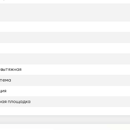
-вытяжная
стема
ция
ная площадка