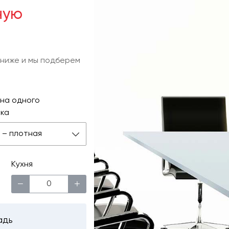
ную
 ниже и мы подберем
на одного
ка
 м – плотная
Кухня
−
+
адь